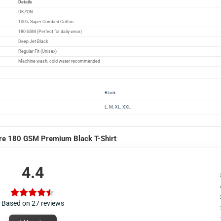
Details
DKZON
100% Super Combed Cotton
180 GSM (Perfect for daily wear)
Deep Jet Black
Regular Fit (Unisex)
Machine wash, cold water recommended
Black
L
,
M
,
XL
,
XXL
e 180 GSM Premium Black T-Shirt
4.4
Based on 27 reviews