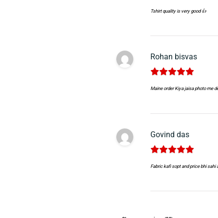
Tshirt quality is very good 👍
Rohan bisvas
Maine order Kiya jaisa photo me d
Govind das
Fabric kafi sopt and price bhi sahi