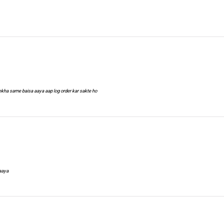
ekha same baisa aaya aap log order kar sakte ho
 aaya