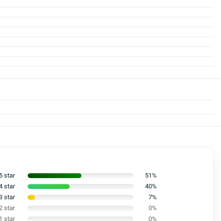
5 star
51%
4 star
40%
3 star
7%
2 star
0%
1 star
0%