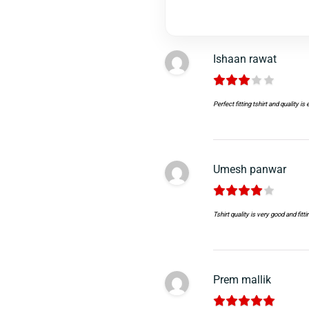
Ishaan rawat
Perfect fitting tshirt and quality is
Umesh panwar
Tshirt quality is very good and fitti
Prem mallik