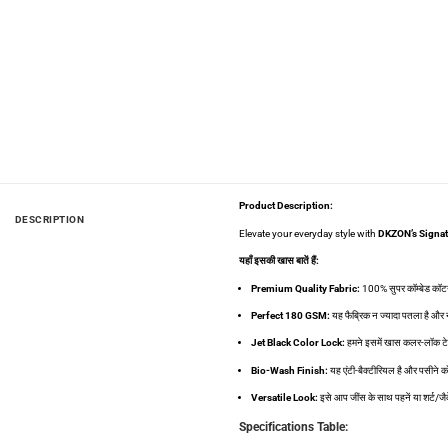
Product Description:
DESCRIPTION
Elevate your everyday style with
DKZON’s Signat
यहाँ इसकी खास बातें हैं:
Premium Quality Fabric:
100% सुपर कॉम्बेड कॉट
Perfect 180 GSM:
यह फैब्रिक न ज्यादा पतला है और 
Jet Black Color Lock:
हमने इसमें खास कलर-लॉक टेक
Bio-Wash Finish:
यह एंटी-बैक्टीरियल है और पसीने को
Versatile Look:
इसे आप जींस के साथ पहनें या शर्ट/
Specifications Table: