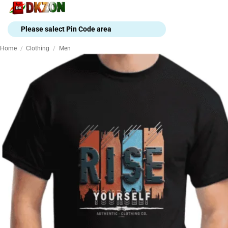
Skip
to
content
Please salect Pin Code area
Home
/
Clothing
/
Men