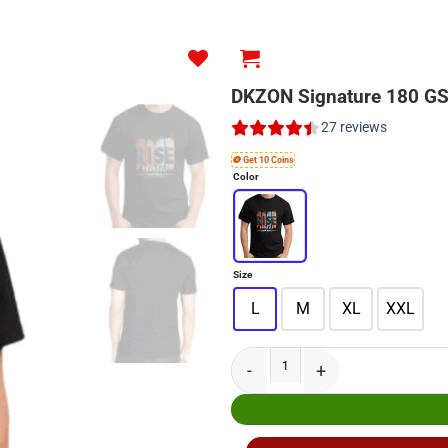
DKZON Signature 180 GS
27
reviews
🪙 Get 10 Coins
Color
Size
L
M
XL
XXL
DKZON Signature 180 GSM Premium Black T