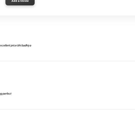
Add a review
 excellent price bhi badhiya
ng perfect