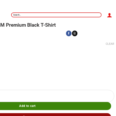
Search
for:
M Premium Black T-Shirt
CLEAR
-Shirt quantity
Add to cart